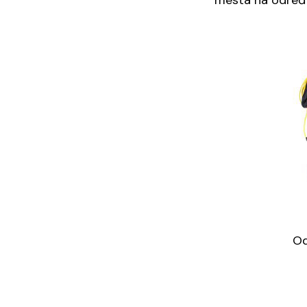
mesta na određe
Od