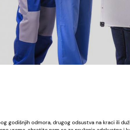
g godišnjih odmora, drugog odsustva na kraci ili duži