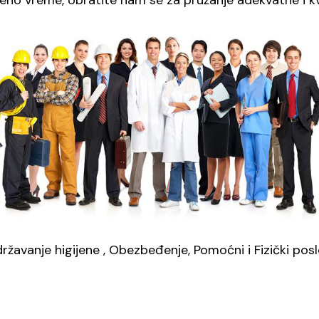
no vreme, obratite nam se za pružanje adekvatne i kva
ržavanje higijene , Obezbeđenje, Pomoćni i Fizički posl